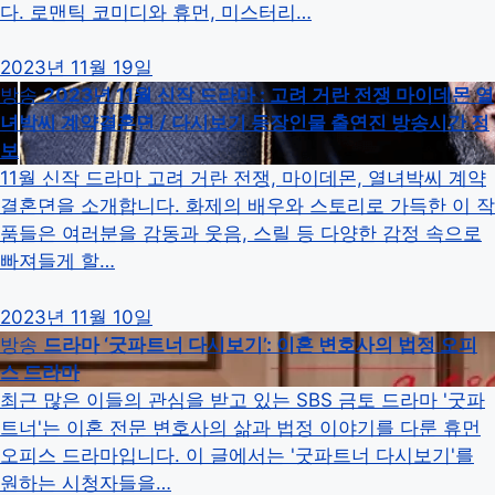
다. 로맨틱 코미디와 휴먼, 미스터리…
2023년 11월 19일
방송
2023년 11월 신작 드라마 : 고려 거란 전쟁 마이데몬 열
녀박씨 계약결혼뎐 / 다시보기 등장인물 출연진 방송시간 정
보
11월 신작 드라마 고려 거란 전쟁, 마이데몬, 열녀박씨 계약
결혼뎐을 소개합니다. 화제의 배우와 스토리로 가득한 이 작
품들은 여러분을 감동과 웃음, 스릴 등 다양한 감정 속으로
빠져들게 할…
2023년 11월 10일
방송
드라마 ‘굿파트너 다시보기’: 이혼 변호사의 법정 오피
스 드라마
최근 많은 이들의 관심을 받고 있는 SBS 금토 드라마 '굿파
트너'는 이혼 전문 변호사의 삶과 법정 이야기를 다룬 휴먼
오피스 드라마입니다. 이 글에서는 '굿파트너 다시보기'를
원하는 시청자들을…