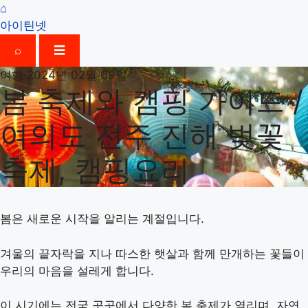
⌂
아이틴넷
⌕
☰
여행
2024년 02월 09일
봄 축제와 캠핑 가이드 /
여의도 전주 진해 벚꽃
축제, 캠핑요리
봄은 새로운 시작을 알리는 계절입니다.
겨울의 끝자락을 지나 따스한 햇살과 함께 만개하는 꽃들이
우리의 마음을 설레게 합니다.
이 시기에는 전국 곳곳에서 다양한 봄 축제가 열리며, 자연