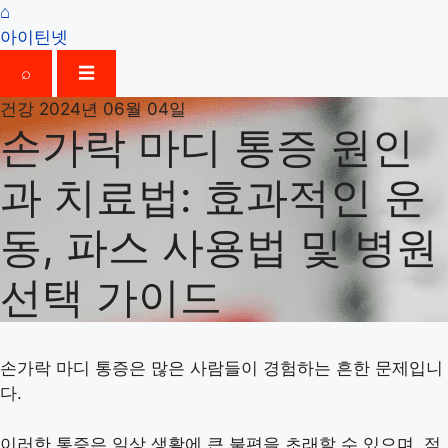
⌂
아이틴넷
⌕
☰
건강
2024년 06월 04일
손가락 마디 통증 원인
과 치료법: 효과적인 운
동, 파스 사용법 및 병원
선택 가이드
손가락 마디 통증은 많은 사람들이 경험하는 흔한 문제입니
다.
이러한 통증은 일상 생활에 큰 불편을 초래할 수 있으며, 적