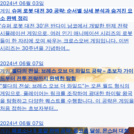
2024년 06월 03일
게임
슈퍼 로봇 대전 30 공략: 순서별 상세 분석과 숨겨진 요
소 완벽 정리
'슈퍼 로봇 대전 30'은 반다이 남코에서 개발한 턴제 전략
시뮬레이션 게임으로, 여러 인기 애니메이션 시리즈의 로봇
들이 한 자리에 모여 싸우는 크로스오버 게임입니다. 이번
시리즈는 30주년을 기념하여…
2024년 06월 07일
게임
젤다의 전설: 브레스 오브 더 와일드 공략 – 초보자 가이
드부터 전투 전략까지 완벽한 탐험
"젤다의 전설: 브레스 오브 더 와일드"는 오픈 월드 형식의
게임으로, 플레이어는 링크를 조작하여 광대한 하이랄 왕국
을 탐험하고 다양한 퀘스트를 수행합니다. 이 공략은 게임을
처음 접하는 초보자부터…
2024년 06월 07일
게임
페르소나 5 로얄 완벽 공략: 올코옵 달성, 몬스터 대화,