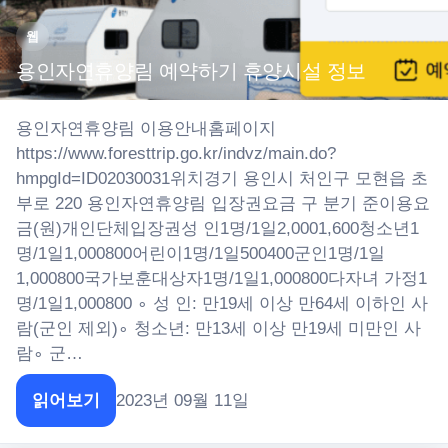
웹
용인자연휴양림 예약하기 휴양시설 정보
용인자연휴양림 이용안내홈페이지
https://www.foresttrip.go.kr/indvz/main.do?
hmpgId=ID02030031위치경기 용인시 처인구 모현읍 초
부로 220 용인자연휴양림 입장권요금 구 분기 준이용요
금(원)개인단체입장권성 인1명/1일2,0001,600청소년1
명/1일1,000800어린이1명/1일500400군인1명/1일
1,000800국가보훈대상자1명/1일1,000800다자녀 가정1
명/1일1,000800 ∘ 성 인: 만19세 이상 만64세 이하인 사
람(군인 제외)∘ 청소년: 만13세 이상 만19세 미만인 사
람∘ 군…
읽어보기
2023년 09월 11일