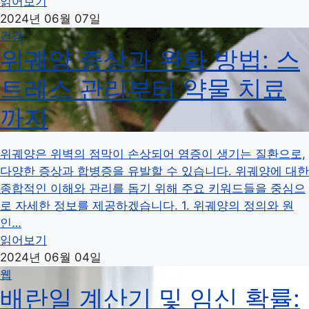
읽어보기
2024년 06월 07일
건강
위궤양 증상과 완화 방법: 스
트레스 관리부터 약물 치료
까지
위궤양은 위벽의 점막이 손상되어 염증이 생기는 질환으로,
다양한 증상과 합병증을 유발할 수 있습니다. 위궤양에 대한
종합적인 이해와 관리를 돕기 위해 주요 키워드들을 중심으
로 자세한 정보를 제공하겠습니다. 1. 위궤양의 정의와 원
인…
읽어보기
2024년 06월 04일
웹
배란일 계산기 및 임신 확률: