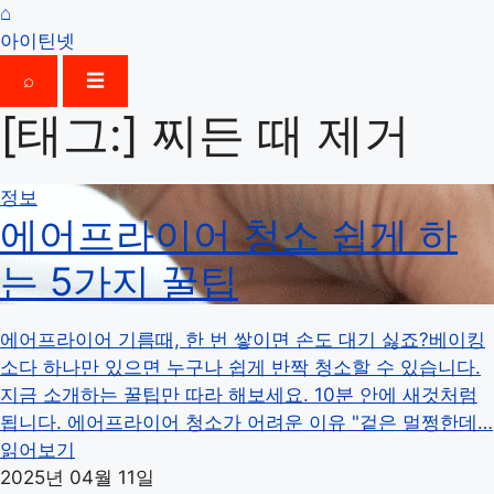
⌂
아이틴넷
⌕
☰
[태그:]
찌든 때 제거
정보
에어프라이어 청소 쉽게 하
는 5가지 꿀팁
에어프라이어 기름때, 한 번 쌓이면 손도 대기 싫죠?베이킹
소다 하나만 있으면 누구나 쉽게 반짝 청소할 수 있습니다.
지금 소개하는 꿀팁만 따라 해보세요. 10분 안에 새것처럼
됩니다. 에어프라이어 청소가 어려운 이유 "겉은 멀쩡한데…
읽어보기
2025년 04월 11일