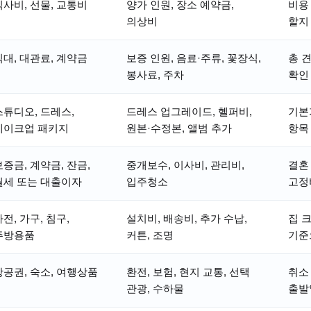
식사비, 선물, 교통비
양가 인원, 장소 예약금,
비용
의상비
할지
식대, 대관료, 계약금
보증 인원, 음료·주류, 꽃장식,
총 
봉사료, 주차
확인
스튜디오, 드레스,
드레스 업그레이드, 헬퍼비,
기본
메이크업 패키지
원본·수정본, 앨범 추가
항목
보증금, 계약금, 잔금,
중개보수, 이사비, 관리비,
결혼
월세 또는 대출이자
입주청소
고정
전, 가구, 침구,
설치비, 배송비, 추가 수납,
집 
주방용품
커튼, 조명
기준
항공권, 숙소, 여행상품
환전, 보험, 현지 교통, 선택
취소
관광, 수하물
출발