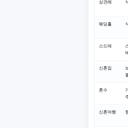
상견례
웨딩홀
스드메
신혼집
혼수
가
신혼여행