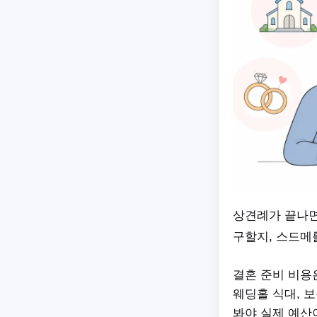
상견례가 끝나면
구할지, 스드메
결혼 준비 비용
웨딩홀 식대, 보
봐야 실제 예산