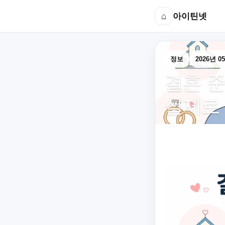
⌂
아이틴넷
정보
2026년 0
결혼 준
실제로