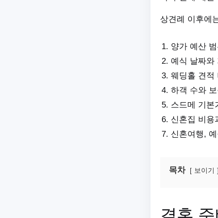
상견례 이후에는
양가 예산 범
예식 날짜와
웨딩홀 견적
하객 수와 보
스드메 기본
신혼집 비용
신혼여행, 예
목차
보이기
결혼 준