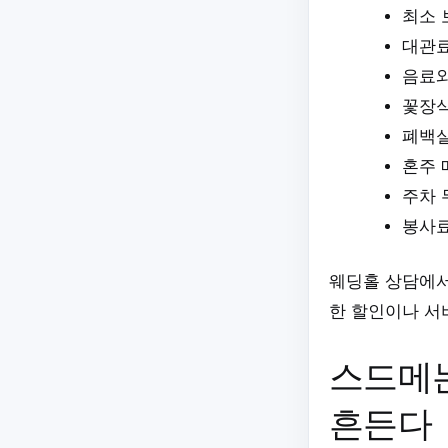
최소 
대관료
음료와
꽃장식
폐백실
혼주 
주차 
봉사료
웨딩홀 상담에서
한 할인이나 서
스드메
흔든다