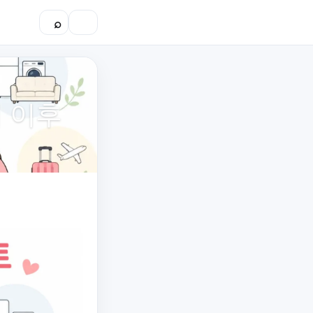
⌕
☰
 이후